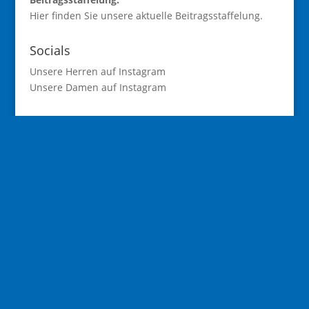
Hier finden Sie unsere aktuelle
Beitragsstaffelung
.
Socials
Unsere Herren auf Instagram
Unsere Damen auf Instagram
Anfahrt
Die Spielstätte des SC Wilhelmsfeld ist die
Odenwaldhalle in Wilhelmsfeld.
Die Adresse lautet:
Schulstraße 14
69259 Wilhelmsfeld