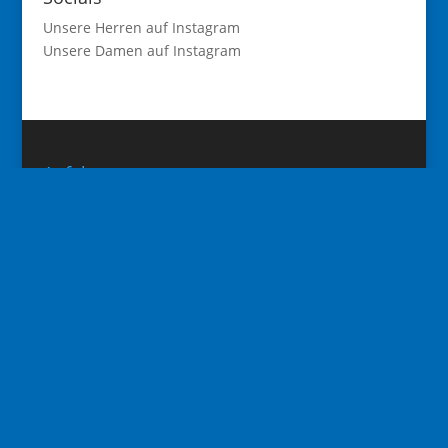
Unsere Herren auf Instagram
Unsere Damen auf Instagram
Anfahrt
Die Spielstätte des SC Wilhelmsfeld ist die
Odenwaldhalle in Wilhelmsfeld.
Die Adresse lautet:
Schulstraße 14
69259 Wilhelmsfeld
SC Gold-Card erwerben!
Verpassen Sie kein Event mehr und genießen Sie
unsere Heimspieltage mit einem Freigetränk und